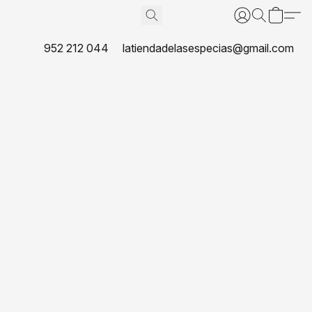
952 212 044
latiendadelasespecias@gmail.com