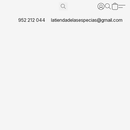
952 212 044
latiendadelasespecias@gmail.com