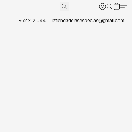
952 212 044
latiendadelasespecias@gmail.com