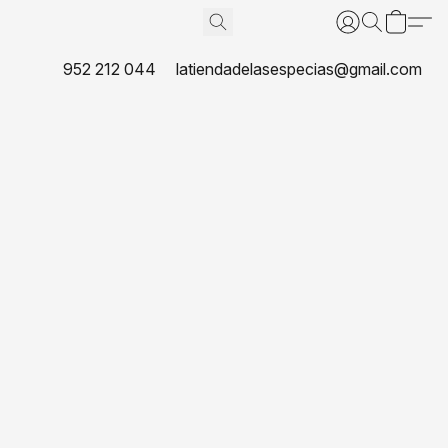
952 212 044
latiendadelasespecias@gmail.com